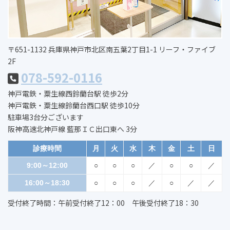
〒651-1132 兵庫県神戸市北区南五葉2丁目1-1 リーフ・ファイブ
2F
078-592-0116
神戸電鉄・粟生線西鈴蘭台駅 徒歩2分
神戸電鉄・粟生線鈴蘭台西口駅 徒歩10分
駐車場3台分ございます
阪神高速北神戸線 藍那ＩＣ出口東へ 3分
診療時間
月
火
水
木
金
土
日
9:00～12:00
○
○
○
／
○
○
／
16:00～18:30
○
○
○
／
○
／
／
受付終了時間：午前受付終了12：00 午後受付終了18：30